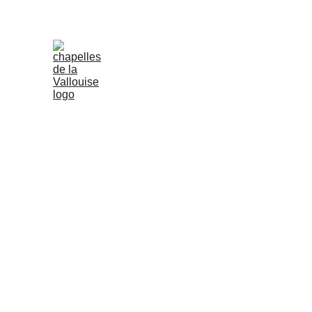
Accueil
Evènements
Patrimoine
 Tous les ans, le 8 septembre, les villageois se retrouvent pour un pélerinage traditionnel, ils 